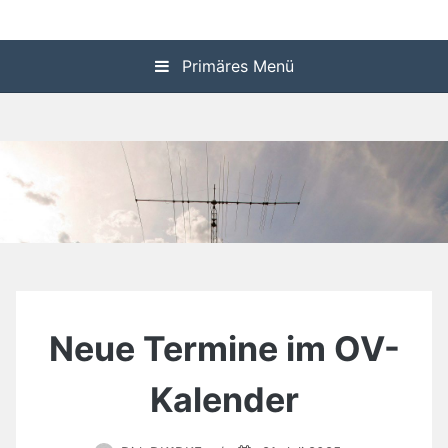
Zum
P24 Homepage
Inhalt
springen
Primäres Menü
Neue Termine im OV-
Kalender