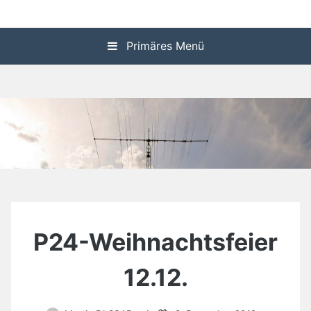
Zum
P24 Homepage
Inhalt
springen
Primäres Menü
P24-Weihnachtsfeier
12.12.