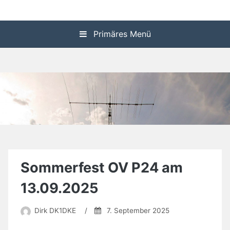
Zum
P24 Homepage
Inhalt
springen
Primäres Menü
Sommerfest OV P24 am
13.09.2025
Dirk DK1DKE
/
7. September 2025