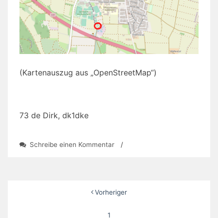
(Kartenauszug aus „OpenStreetMap“)
73 de Dirk, dk1dke
zu
Schreibe einen Kommentar
/
Sommerfest
OV
P24
am
Seitennummerierung
Vorheriger
13.09.2025
der
1