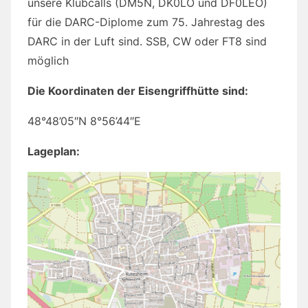
unsere Klubcalls (DM5N, DK0LO und DF0LEO)
für die DARC-Diplome zum 75. Jahrestag des
DARC in der Luft sind. SSB, CW oder FT8 sind
möglich
Die Koordinaten der Eisengriffhütte sind:
48°48’05″N 8°56’44″E
Lageplan: