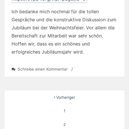
Ich bedanke mich nochmal für die tollen
Gespräche und die konstruktive Diskussion zum
Jubiläum bei der Weihnachtsfeier. Vor allem die
Bereitschaft zur Mitarbeit war sehr schön.
Hoffen wir, dass es ein schönes und
erfolgreiches Jubiläumsjahr wird.
zu
Schreibe einen Kommentar
/
Termine(Update):
6.1.2020
Neujahrsfest,
17.1.
Seitennummerierung
Vorheriger
OV-
Abend
der
1
Beiträge
2