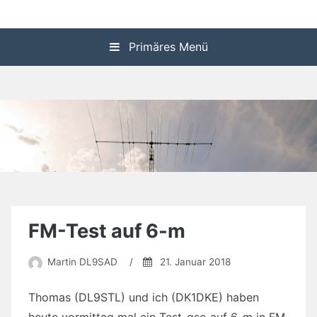
Zum
P24 Homepage
Inhalt
springen
Primäres Menü
FM-Test auf 6-m
Martin DL9SAD
/
21. Januar 2018
Thomas (DL9STL) und ich (DK1DKE) haben
heute vormittag mal ein Test-qso auf 6-m in FM