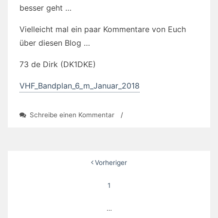
besser geht …
Vielleicht mal ein paar Kommentare von Euch
über diesen Blog …
73 de Dirk (DK1DKE)
VHF_Bandplan_6_m_Januar_2018
zu
Schreibe einen Kommentar
/
FM-
Test
auf
6-
Seitennummerierung
Vorheriger
m
der
1
Beiträge
…